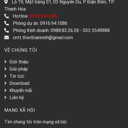
Lô 19, Mặt bằng 01, 03 Nguyễn Du, P. Điện Biên, TP.
Thanh Hóa
Hotline:
0916.941.086
Phòng dự án: 0916.94.1086
Phòng Kinh doanh: 0988.83.26.28 - 033 5549888
cntt.thietbianninh@gmail.com
VỀ CHÚNG TÔI
Giới thiệu
Giải pháp
Tin tức
Download
Khuyến mãi
Liên hệ
MẠNG XÃ HỘI
Tìm chúng tôi trên mạng xã hội