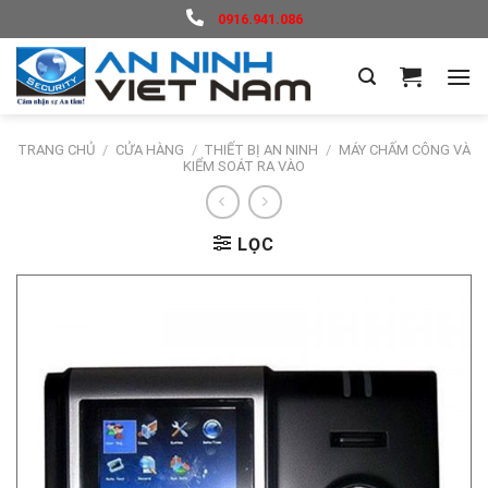
Skip
0916.941.086
to
content
TRANG CHỦ
/
CỬA HÀNG
/
THIẾT BỊ AN NINH
/
MÁY CHẤM CÔNG VÀ
KIỂM SOÁT RA VÀO
LỌC