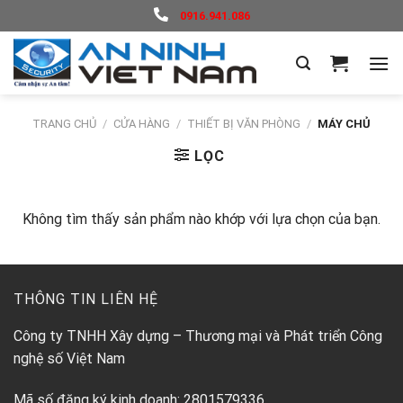
Skip
0916.941.086
to
content
TRANG CHỦ
/
CỬA HÀNG
/
THIẾT BỊ VĂN PHÒNG
/
MÁY CHỦ
LỌC
Không tìm thấy sản phẩm nào khớp với lựa chọn của bạn.
THÔNG TIN LIÊN HỆ
Công ty TNHH Xây dựng – Thương mại và Phát triển Công
nghệ số Việt Nam
Mã số đăng ký kinh doanh: 2801579336