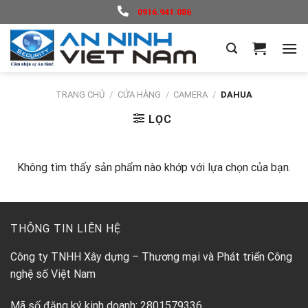
Skip
0916.941.086
to
content
TRANG CHỦ
/
CỬA HÀNG
/
CAMERA
/
DAHUA
LỌC
Không tìm thấy sản phẩm nào khớp với lựa chọn của bạn.
THÔNG TIN LIÊN HỆ
Công ty TNHH Xây dựng – Thương mại và Phát triển Công
nghệ số Việt Nam
Mã số đăng ký kinh doanh: 2801579336