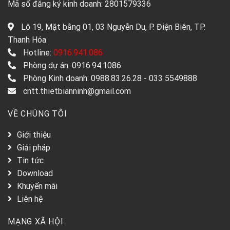
Mã số đăng ký kinh doanh: 2801579336
Lô 19, Mặt bằng 01, 03 Nguyễn Du, P. Điện Biên, TP.
Thanh Hóa
Hotline:
0916.941.086
Phòng dự án: 0916.94.1086
Phòng Kinh doanh: 0988.83.26.28 - 033 5549888
cntt.thietbianninh@gmail.com
VỀ CHÚNG TÔI
Giới thiệu
Giải pháp
Tin tức
Download
Khuyến mãi
Liên hệ
MẠNG XÃ HỘI