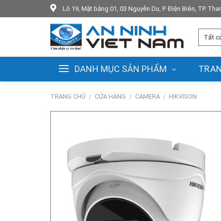
Skip
Lô 19, Mặt bằng 01, 03 Nguyễn Du, P. Điện Biên, TP. Th
to
content
DANH MỤC SẢN PHẨM
TRA
TRANG CHỦ
/
CỬA HÀNG
/
CAMERA
/
HIKVISON