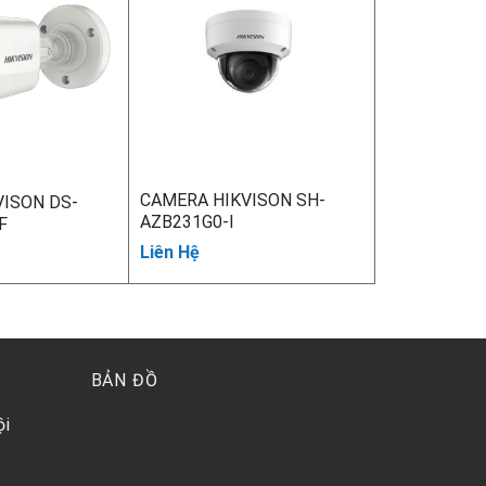
CAMERA HIKVISON SH-
ISON DS-
AZB231G0-I
F
Liên Hệ
BẢN ĐỒ
ội