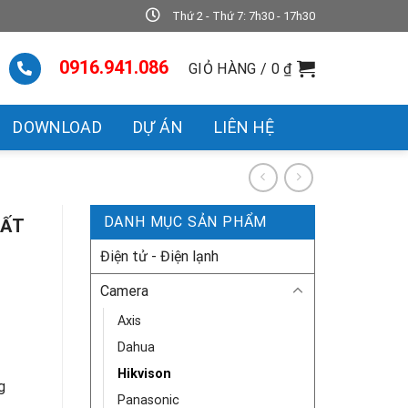
Thứ 2 - Thứ 7: 7h30 - 17h30
0916.941.086
GIỎ HÀNG /
0
₫
DOWNLOAD
DỰ ÁN
LIÊN HỆ
DANH MỤC SẢN PHẨM
UẤT
Điện tử - Điện lạnh
Camera
Axis
Dahua
Hikvison
g
Panasonic