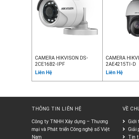
CAMERA HIKVISON DS-
CAMERA HIKV
2CE16B2-IPF
2AE4215TI-D
Liên Hệ
Liên Hệ
THÔNG TIN LIÊN HỆ
VỀ CH
Công ty TNHH Xây dựng – Thương
Giới 
mại và Phát triển Công nghệ số Việt
Giải
Nam
Tin 