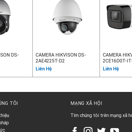
ISON DS-
CAMERA HIKVISON DS-
CAMERA HIKV
2AE4225T-D2
2CE16D0T-IT
Liên Hệ
Liên Hệ
ÚNG TÔI
MẠNG XÃ HỘI
thiệu
Tìm chúng tôi trên mạng xã h
 pháp
tức