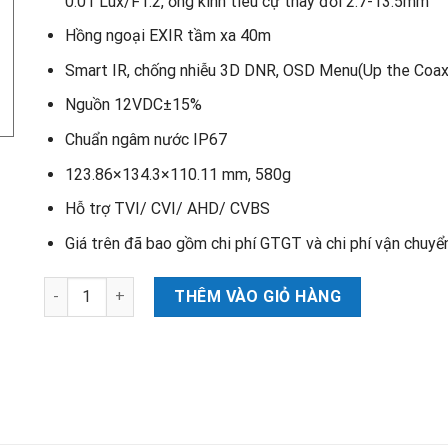
0.01 Lux/F1.2, ống kính tiêu cự thay đổi 2.7-13.5mm
Hồng ngoại EXIR tầm xa 40m
Smart IR, chống nhiễu 3D DNR, OSD Menu(Up the Coax
Nguồn 12VDC±15%
Chuẩn ngâm nước IP67
123.86×134.3×110.11 mm, 580g
Hỗ trợ TVI/ CVI/ AHD/ CVBS
Giá trên đã bao gồm chi phí GTGT và chi phí vận chuyển
Camera Hikvison DS-2CE56H0T-IT3ZF. Xuất xứ: China số l
THÊM VÀO GIỎ HÀNG