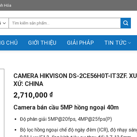
anh Hóa
Tìm
kiếm:
NG CHỦ
GIỚI THIỆU
GIẢI PHÁP
TIN TỨC
CAMERA HIKVISON DS-2CE56H0T-IT3ZF. X
XỨ: CHINA
2,710,000
₫
Camera bán cầu 5MP hồng ngoại 40m
Độ phân giải 5MP@20fps, 4MP@25fps(P)
Bộ lọc hồng ngoại chế độ ngày đêm (ICR), độ nhạy sán