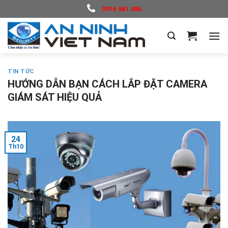
Skip
0916.941.086
to
content
TIN TỨC
HƯỚNG DẪN BẠN CÁCH LẮP ĐẶT CAMERA
GIÁM SÁT HIỆU QUẢ
24
Th10